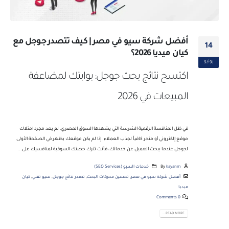
أفضل شركة سيو في مصر | كيف تتصدر جوجل مع
14
كيان ميديا 2026؟
يونيو
اكتسح نتائج بحث جوجل: بوابتك لمضاعفة
المبيعات في 2026
في ظل المنافسة الرقمية الشرسة التي يشهدها السوق المصري، لم يعد مجرد امتلاك
موقع إلكتروني أو متجر كافياً لجذب العملاء. إذا لم يكن موقعك يظهر في الصفحة الأولى
لجوجل عندما يبحث العميل عن خدماتك، فأنت تترك حصتك السوقية لمنافسيك على...
kayanm
By
خدمات السيو (SEO Services)
أفضل شركة سيو في مصر
,
تحسين محركات البحث
,
تصدر نتائج جوجل
,
سيو تقني
,
كيان
ميديا
0 Comments
READ MORE...