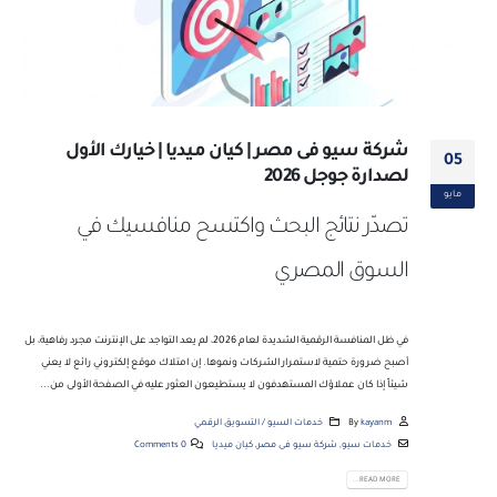
شركة سيو فى مصر | كيان ميديا | خيارك الأول
05
لصدارة جوجل 2026
مايو
تصدّر نتائج البحث واكتسح منافسيك في
السوق المصري
في ظل المنافسة الرقمية الشديدة لعام 2026، لم يعد التواجد على الإنترنت مجرد رفاهية، بل
أصبح ضرورة حتمية لاستمرار الشركات ونموها. إن امتلاك موقع إلكتروني رائع لا يعني
شيئاً إذا كان عملاؤك المستهدفون لا يستطيعون العثور عليه في الصفحة الأولى من...
kayanm
By
خدمات السيو / التسويق الرقمي
خدمات سيو
,
شركة سيو فى مصر
,
كيان ميديا
0 Comments
READ MORE...