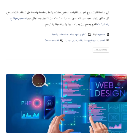
في عالمنا المتسارع، لم يعد التواجد الرقمي مقتصراً على منصة واحدة؛ بل يتطلب التواجد في
كل مكان يتواجد فيه عميلك. نحن نعلم أنك تبحث عن التميز، وهنا يأتي دور
تصميم مواقع
وتطبيقات
الذي يضع بين يديك حلولاً رقمية مبتكرة تجمع...
kayanm
By
تطوير البرمجيات / خدمات رقمية
تصميم مواقع وتطبيقات
,
كيان ميديا
0 Comments
READ MORE...