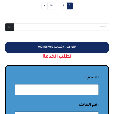
…
24
2
1
للتواصل واتساب: 01018287789
لطلب الخدمة
الاسم
*
رقم الهاتف