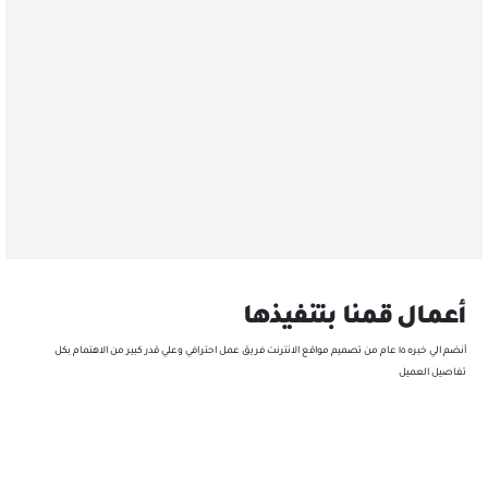
تهيئه المواقع
ميز نشاطك التجاري بالظهور في محركات البحث والحصول علي عملاء جدد
بناء الهويه
بناء الهويه التجاريه هو اخد الخدمات الاحترافيه التي نقدمها انفرد الان بتصميم احترافي
أعمال قمنا بتنفيذها
أنضم الي خبره ١٥ عام من تصميم مواقع الانترنت فريق عمل احترافي وعلي قدر كبير من الاهتمام بكل
تفاصيل العميل