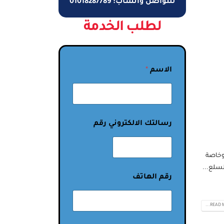
للتواصل واتساب: 01018287789
لطلب الخدمة
الاسم
*
رسالتك الالكتروني رقم
 وخاصة
لسلع...
رقم الهاتف
READ MO