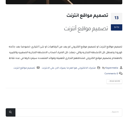
تصميم مواقع انترنت
13
يونيو
تصميم مواقع أنترنت
تصميم مواقع انترنت او تصميم موقع الكتروني لم يعد من الرفاهيات او شئ أختياري خصوصا بعد جائحه
كورونا وتعطل كل الأنشطه التجاريه والتي جعلت كل الافراد أصحاب الانشطه التجاريه الصغيره والكبيره
بالاهتمام بتصميم موقع الكتروني لنشاطهم التجاري لأهميته وفوائد المتعدده سيتم ذكرها في عده نقاط
Kayanmedia
By
متجرك الالكتروني هو اهم ما يميزك الان علي الانترنت
تصميم مواقع انترنت
0 Comments
READ MORE...