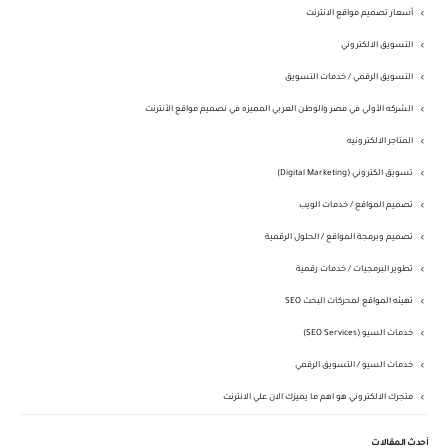
أسعار تصميم مواقع الانترنت
التسويق الالكتروني
التسويق الرقمي / خدمات التسويق
الشركه الأولي في مصر والوطن العربي المميزه في نصميم مواقع الأنترنت
المتاجر الالكترونيه
تسويق الكتروني (Digital Marketing)
تصميم المواقع / خدمات الويب
تصميم وبرمجة المواقع / الحلول الرقمية
تطوير البرمجيات / خدمات رقمية
تهيئه المواقع لمحركات البحث SEO
خدمات السيو (SEO Services)
خدمات السيو / التسويق الرقمي
متجرك الالكتروني هو اهم ما يميزك الان علي الانترنت
أحدث المقالات