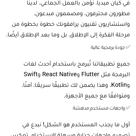
في كيان ميديا، نؤمن بالعمل الجماعي. لدينا
مطورون محترفون، ومصممون مبدعون،
واستشاريون تقنيون يرافقونك خطوة بخطوة من
مرحلة الفكرة إلى الإطلاق، بل وما بعد الإطلاق أيضًا.
✅ جودة برمجية عالية
جميع تطبيقاتنا تُبرمج باستخدام أحدث لغات
البرمجة مثل Flutter وReact Native وSwift
وKotlin. وهذا يضمن لك تطبيقًا سريعًا، آمنًا،
ومتوافقًا مع جميع الأجهزة.
✅ واجهات مستخدم مدهشة
أول ما يجذب المستخدم هو الشكل! نبدع في
تصميم واجهات جذابة وسهلة الاستخدام، تعكس