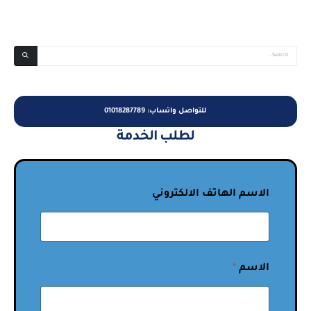
للتواصل واتساب: 01018287789
لطلب الخدمة
الاسم الهاتف الالكتروني
الاسم
*